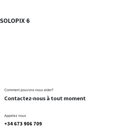
Tension
12vDc
Controle
Vidéo
SOLOPIX 6
SOLOPIX
6
LED
6xSMD RGB
POWER
1,5 Watt
Tension
12vDc
Controle
Vidéo
Comment pouvons nous aider?
Contactez-nous à tout moment
Appelez nous
+34 673 906 709