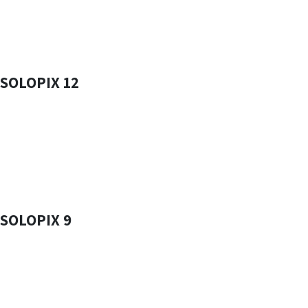
SOLOPIX 12
SOLOPIX
12
LED
12xSMD RGB
POWER
3 Watt
Tension
12vDc
Controle
Vidéo
SOLOPIX 9
SOLOPIX
9
LED
9xSMD RGB
POWER
2 Watt